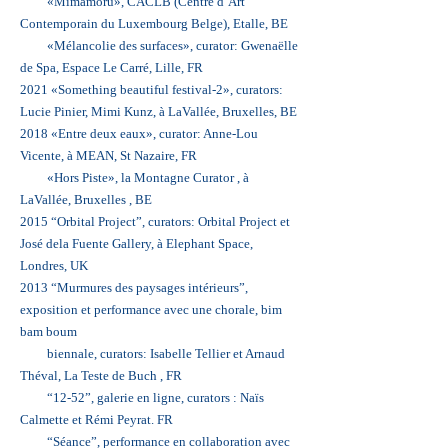
«Mimamoru», CACLB (Centre d’Art
Contemporain du Luxembourg Belge), Etalle, BE
«Mélancolie des surfaces», curator: Gwenaëlle
de Spa, Espace Le Carré, Lille, FR
2021 «Something beautiful festival-2», curators:
Lucie Pinier, Mimi Kunz, à LaVallée, Bruxelles, BE
2018 «Entre deux eaux», curator: Anne-Lou
Vicente, à MEAN, St Nazaire, FR
«Hors Piste», la Montagne Curator , à
LaVallée, Bruxelles , BE
2015 “Orbital Project”, curators: Orbital Project et
José dela Fuente Gallery, à Elephant Space,
Londres, UK
2013 “Murmures des paysages intérieurs”,
exposition et performance avec une chorale, bim
bam boum
biennale, curators: Isabelle Tellier et Arnaud
Théval, La Teste de Buch , FR
“12-52”, galerie en ligne, curators : Naïs
Calmette et Rémi Peyrat. FR
“Séance”, performance en collaboration avec