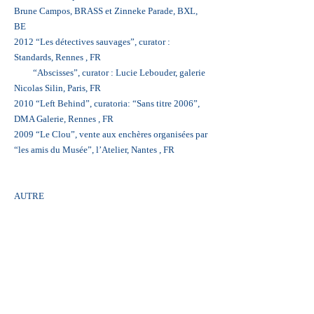
Brune Campos, BRASS et Zinneke Parade, BXL,
BE
2012 “Les détectives sauvages”, curator :
Standards, Rennes , FR
“Abscisses”, curator : Lucie Lebouder, galerie
Nicolas Silin, Paris, FR
2010 “Left Behind”, curatoria: “Sans titre 2006”,
DMA Galerie, Rennes , FR
2009 “Le Clou”, vente aux enchères organisées par
“les amis du Musée”, l’Atelier, Nantes , FR
AUTRE
2023-2026
«Wave’s spectra» performance
multimédia et sonor avec Singularity A.I., La
Vallée, Recyclart ,
Musées Royaux des Beaux Arts de Belgique,...
Bruxelles, BE
«Initiation à la métamorphose» performance